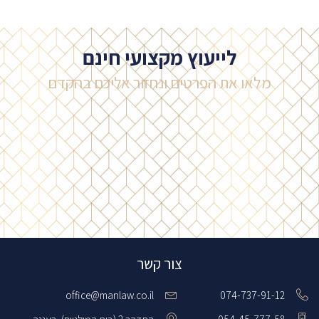
לייעוץ מקצועי חינם
מלאו את הפרטים​ ונחזור אליכם בהקדם
צור קשר
office@manlaw.co.il
074-737-91-12