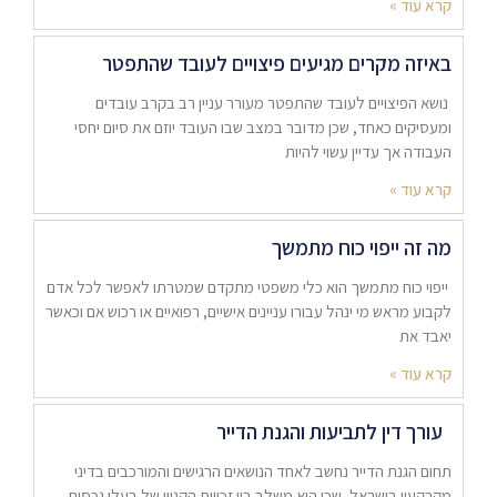
קרא עוד »
באיזה מקרים מגיעים פיצויים לעובד שהתפטר
נושא הפיצויים לעובד שהתפטר מעורר עניין רב בקרב עובדים
ומעסיקים כאחד, שכן מדובר במצב שבו העובד יוזם את סיום יחסי
העבודה אך עדיין עשוי להיות
קרא עוד »
מה זה ייפוי כוח מתמשך
ייפוי כוח מתמשך הוא כלי משפטי מתקדם שמטרתו לאפשר לכל אדם
לקבוע מראש מי ינהל עבורו עניינים אישיים, רפואיים או רכוש אם וכאשר
יאבד את
קרא עוד »
עורך דין לתביעות והגנת הדייר
תחום הגנת הדייר נחשב לאחד הנושאים הרגישים והמורכבים בדיני
מקרקעין בישראל, שכן הוא משלב בין זכויות הקניין של בעלי נכסים