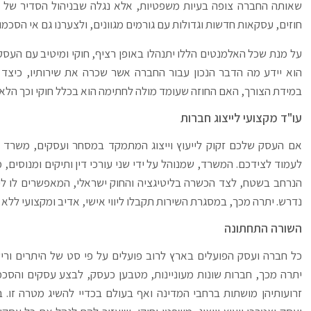
שאותה החברה צופה בעיות משפטיות, אלא נגלה שבניהול הסדיר של בי
חוזים, עסקאות חדשות וגדולות עם גורמים מגוונים, ולצערנו גם אי הסכמו
על מנת שכל האלמנטים הללו יתנהלו באופן רציף, חוקי ומיטיב עם העסק 
הוא יידע מה הדבר הנכון עבור החברה אשר שכרה את שירותיו, כיצד 
במידת הצורך, האם החוזה שעומד מולה לחתימה הוא בכלל חוקי וכך הלא
עו"ד מקצועי לייצוג חברות
אם העסק שלכם זקוק לייעוץ וייצוג המתמקד במסחר ועסקים, משרד עו
לעמוד לצידכם. המשרד, שמנוהל על ידי שני עורכי דין ותיקים ומנוסים, מ
הנרחב בשטח, לצד הכשרה בליטיגציה והחוק ישראלי, המאפשרים לו לי
נדרש. יתרה מכך, במסגרת השירות תקבלו ליווי אישי, אדיב ומקצועי ללא
השורה התחתונה
כל חברה ועסק הפועלים בארץ לרוב פועלים על פי סט של היתרים ורישי
יתרה מכך, חברות שונות מעוניינות, מטבען כעסק, לבצע עסקים והסכמי
זרועותיהן מושתות ברחבי המדינה ואף בעולם בכדיי להשיג מטרה זו. 