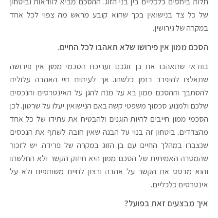
תלות ביחסים כלכליים בין בני הזוג. ההסכם מביא לוודאות וביטחון
של כל צד בנישואין בכך שהוא קובע מראש מה צפוי לכל אחד
במקרה של גירושין.
הסכם ממון אין פירושו שלא תאהבו לכל החיים.
בוודאי שתאהבו את בן זוגכם ועריכת הסכמי ממון אין פירושה
שתאלצו להיפרד בזמן כלשהו. אך לעיתים חיי האהבה עלולים
להסתבך וההסכם ממון בא על מנת להגן על האינטרסים והנכסים
שלכם ולמנוע סכסוך משפטי קשה באם הנישואין יעלו על שרטון. לכן
הסכמי ממון חייבים להיות הוגנים ולהבטיח את עתידו של כל אחד
מהצדדים. ביטחון זה בנוי על הבנה שאין חובה לשתף את הנכסים
שנצברו במהלך החיים עם בן הזוג במקרה של פרידה. יש לזכור
שהמטרה האמיתית של הסכם ממון היא חיזוק הקשר ולא החלשתו
והוא מבסס את הקשר על אהבה ורצון לחיים משותפים ולא על
אינטרסים כלכליים.
איך מבצעים זאת בפועל?