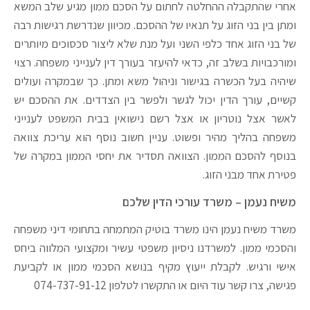
אחרי שהתקבלה ההחלטה לחתום על הסכם ממון מגיע שלב המשא
ומתן בין בני הזוג על תנאיו של ההסכם. מכיוון שנדרשת רגישות רבה
של בני הזוג אחד כלפי השני ועל מנת שלא ליצור סכסוכים מיותרים
ומורכבויות בשלב זה, כדאי להיעזר בעורך דין לענייני משפחה. רצוי
שיהיה בעל הכשרה בגישור וניהול משא ומתן. כך שבמקרה ועולים
קשיים, עורך הדין יכול לגשר ולפשר בין הצדדים. את ההסכם יש
לאשר אצל נוטריון או אצל רשם נישואין בבית המשפט לענייני
משפחה בהליך מהיר ופשוט. עניין חשוב נוסף הוא עריכת צוואה
בנוסף להסכם הממון. הצוואה תסדיר את יחסי הממון במקרה של
פטירת אחד מבני הזוג.
משיח נעמן – משרד עורכי הדין שלכם
משרד משיח נעמן הינו משרד בוטיק המתמחה בתחומי דיני משפחה
והסכמי ממון. למשרדנו ניסיון משפטי עשיר ומקצועי המלווה ביחס
אישי ורגיש. לקבלת ייעוץ מקיף בנושא הסכמי ממון או לקביעת
פגישה, צרו קשר עוד היום או התקשרו לטלפון 074-737-91-12​