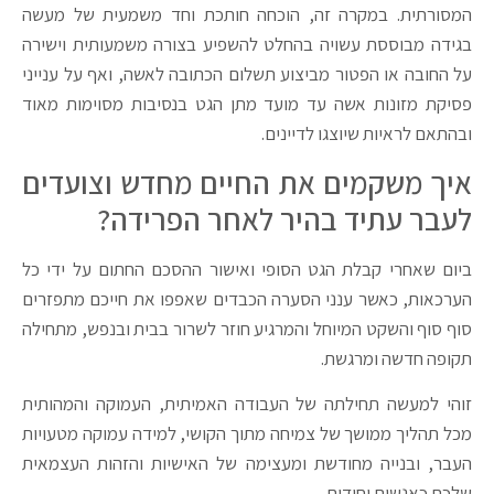
המסורתית. במקרה זה, הוכחה חותכת וחד משמעית של מעשה
בגידה מבוססת עשויה בהחלט להשפיע בצורה משמעותית וישירה
על החובה או הפטור מביצוע תשלום הכתובה לאשה, ואף על ענייני
פסיקת מזונות אשה עד מועד מתן הגט בנסיבות מסוימות מאוד
ובהתאם לראיות שיוצגו לדיינים.
איך משקמים את החיים מחדש וצועדים
לעבר עתיד בהיר לאחר הפרידה?
ביום שאחרי קבלת הגט הסופי ואישור ההסכם החתום על ידי כל
הערכאות, כאשר ענני הסערה הכבדים שאפפו את חייכם מתפזרים
סוף סוף והשקט המיוחל והמרגיע חוזר לשרור בבית ובנפש, מתחילה
תקופה חדשה ומרגשת.
זוהי למעשה תחילתה של העבודה האמיתית, העמוקה והמהותית
מכל תהליך ממושך של צמיחה מתוך הקושי, למידה עמוקה מטעויות
העבר, ובנייה מחודשת ומעצימה של האישיות והזהות העצמאית
שלכם כאנשים יחידים.