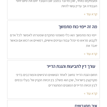
ומעסיקים כאחד, שכן מדובר במצב שבו העובד יוזם את סיום יחסי
העבודה אך עדיין עשוי להיות
קרא עוד »
מה זה ייפוי כוח מתמשך
ייפוי כוח מתמשך הוא כלי משפטי מתקדם שמטרתו לאפשר לכל אדם
לקבוע מראש מי ינהל עבורו עניינים אישיים, רפואיים או רכוש אם וכאשר
יאבד את
קרא עוד »
עורך דין לתביעות והגנת הדייר
תחום הגנת הדייר נחשב לאחד הנושאים הרגישים והמורכבים בדיני
מקרקעין בישראל, שכן הוא משלב בין זכויות הקניין של בעלי נכסים
לבין זכויות הדיירים המוגנים המתגוררים
קרא עוד »
איך מתגרשים