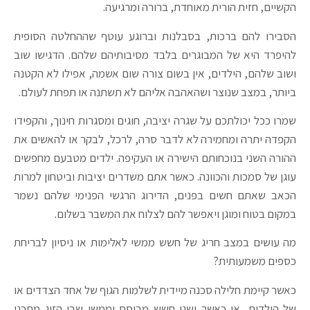
הקשיים, חזית הורית מאוחדת, ברורה ומרגיעה.
הסבירו להם ברכות, בסבלנות וברוגע עוטף שההחלטה הסופית
להיפרד היא של המבוגרים בלבד מסיבותיהם שלהם. הדגישו שוב
ושוב שלהם, הילדים, אין בשום צורה שום אשמה, אפילו לא הקטנה
ביותר, במצב שנוצר ושהאהבה אליהם לא תשתנה או תפחת לעולם.
שמרו ככל יכולתכם על שגרה יציבה, חוגים ומסגרות חינוך, והקפידו
הקפדה יתרה ומחמירה לא לדבר סרה, לרכל, לבקר או להאשים את
ההורה השני בנוכחותם הישירה או העקיפה. ילדים מטבעם מחפשים
עוגן של סמכות והכוונה. כאשר אתם משדרים יציבות וביטחון למרות
הכאב שאתם חשים בפנים, הדירוג הרגשי הפנימי שלהם נשמר
במקום בטוח ומוגן ויאפשר להם לצלוח את המשבר בשלום.
מה עושים במצב חריג של חשש ממשי לאלימות או ניסיון לבריחת
כספים משמעותית?
כאשר קיימת חלילה סכנה מיידית לשלמות הגוף של אחד הצדדים או
של הילדים, או כאשר ישנו חשש מבוסס וממשי שבן הזוג מתכנן