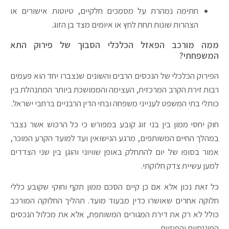
חתימה נמהרת על מסמכים חלקיים, טיוטות אישורים או
הצהרות שונות תחת לחץ או איומים מצד בן הזוג.
ממה מורכב הפאזל הכלכלי הסבוך של פירוק התא
המשפחתי?
הפירוק הכלכלי של הנכסים הרבים והשונים שנצברו יחד הוא פעמים
רבות זירת הקרב המרכזית, העצימה והממושכת ביותר המתנהלת בין
כותלי בתי המשפט לענייני משפחה ובתי הדין הרבניים ברחבי ישראל.
חוק יחסי ממון בין בני זוג קובע במפורש כי כל הרכוש אשר נצבר
במהלך החיים המשותפים, מרגע הנישואין ועד למועד הקרע המוכר,
אמור בסופו של יום להתחלק באופן שוויוני והוגן בין שני הצדדים
למען עשיית צדק חלוקתי.
כל זאת נכון אלא אם כן קיים הסכם ממון תקף וחוקי שקובע כללי
חלוקה אחרים שאושרו כדין מבעוד מועד. תהליך החלוקה המורכב
כולל לא רק את דירת המגורים המשותפת, אלא את מכלול הנכסים
הפיננסיים והפיזיים.