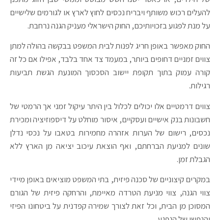
להעלים רכוש משותף ויבריח נכסים לחוץ לארץ או לגורמים שלישיים
על מנת לפגוע בזכויותיכם, החוק הישראלי מעניק הגנה נרחבת.
החוק מאפשר באופן חריג לפנות לבית המשפט בבקשה בהולה למתן
צווים זמניים דחופים ביותר, במעמד צד אחד בלבד, אפילו אם כל זה
קורה עמוק בתוך תקופת יישוב הסכסוך המונעת הגשת תביעות
רגילות.
צווים דרמטיים אלו יכולים לכלול בין היתר עיקול זמני אך הרמטי של
חשבונות בנק אישיים ועסקיים, איסור מוחלט על דיספוזיציה ומכירת
נכסים, רישום של הערות אזהרה מחמירות בטאבו על נכסי נדלן
שונים למניעת הברחתם, ואף הוצאת עיכוב יציאה מן הארץ ללא
הגבלת זמן.
במקרים קיצוניים של סכנה פיזית, בתי המשפט מוציאים באופן מיידי
צווי הגנה, צווי מניעת הטרדה מאיימת, והרחקה פיזית של הגורם
המסוכן מן הבית, וכל זאת לצורך שמירה קפדנית על ביטחונו הפיזי
והנפשי של הנפגע.