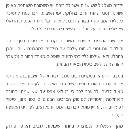
ילדים מעל גיל שש שנים אשר להוריהם יש משמורת משותפת באופן
שוויוני וזמני שהות זהים בחלוקת ימי השבוע, יזכו כעת לתמיכה
כלכלית המבוססת בצורה הוגנת לחלוטין על יחס ההכנסות הריאלי
של שני ההורים ועל הפניות האישית שלהם לגידול הילד.
אם שני ההורים מרוויחים משכורת קרובה או סכום כסף דומה
וחולקים את זמני השהות שלהם עם הילדים במתכונת שווה, ייתכן
בהחלט ולא ישולמו כלל דמי מזונות שוטפים מאחד ההורים אל עבר
ההורה השני לשם כיסוי הוצאות הבסיס.
במצב זה ינוהל במקרים רבים מנגנון יצירתי של חשבון בנק משותף
או חלוקת הוצאות כספית ישירה בין הצדדים. לעומת זאת, חשוב
מאוד לדעת ולהיערך לכך כי בגילאי אפס עד שש שנים, החובה
המוחלטת והיסודית לסיפוק הצרכים הבסיסיים כמו מזון, טיפול
רפואי וביגוד, עדיין מוטלת ברובה המכריע על האב לפי דיני המשפט
העברי.
מהן השאלות הנפוצות ביותר שעולות סביב הליכי פירוק