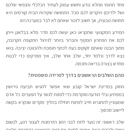
פחד תהומי מהלא נודע וחשש עמוק לעתיד הכלכלי והנפשי שלכם
ושל ילדיכם היקרים לכם מכל. התחושה שקירות הבית קורסים היא
תחושה טבעית, אך חשוב לזכור שאתם לא לבד במערכה הזו.
המידע המקצועי שתקראו כאן יעשה לכם סדר מלא בבלאגן וייתן
לכם את הפתרון המקיף והברור ביותר לניהול התקופה הקרובה,
מתוך הבנה שאתם זקוקים כעת לכתף תומכת ולהכוונה יציבה. בואו
נצא לדרך ונלמד יחד, שלב אחר שלב, איך מפרקים כדי לבנות
מחדש בצורה בריאה וחכמה.
מהם השלבים הראשונים בדרך לפרידה משפטית?
החוק במדינת ישראל קובע שאי אפשר להגיש תביעת גירושין
במפתיע ובלי הודעה מוקדמת כדי לנסות לגשר על הפערים. כל אדם
שמעוניין להתגרש חייב לפתוח תחילה בהליך מקדים שנקרא בקשה
ליישוב סכסוך.
שלב ראשוני זה נועד לתת לבני הזוג הזדמנות לעצור רגע, לנשום
עמוק ולבדוק האם אפשר לסיים את קשר הנישואין בהסכמה מלאה