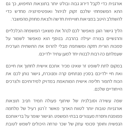
אורגנית כדי לקבל דירוג גבוה ובולט יותר בתוצאות החיפוש, כך גם
התא המשפחתי שלכם זקוק לניהול ואופטימיזציה מחדש כדי
להשתלב היטב במציאות חווייתית חדשה ולצאת מחוזק מהמשבר.
הליך גישור הוגן מאפשר לכם לנהל את משאבי המשפחה הכלכליים
והרגשיים בצורה יעילה בהרבה. בנוסף הוא מאפשר לשמור על
סמכות הורית חזקה ומשותפת מבלי להרוס את התשתית הערכית
שעמלתם כה רבות לבנות יחד למען עתיד ילדיכם.
במקום לתת לשופט זר שאינו מכיר אתכם אישית לחתוך את חייכם
ואת חיי ילדיכם בסכין מנתחים קרה ומנוכרת, גישור נותן לכם את
הכוח לתפור חליפה אישית המותאמת במדויק למידותיכם ולצרכים
הייחודיים שלכם.
שפה עשירה וסובלנית של שיתוף פעולה תמיד תניב תוצאות
אורגניות טובות יותר לטווח הארוך מאשר ז'רגון רעיל של מלחמה
ממומנת וחסרת מעצורים בבתי המשפט. הגישור שומר על בריאותכם
הנפשית וחוסך סכומי עתק של שכר טרחה היכולים לשמש לטובת