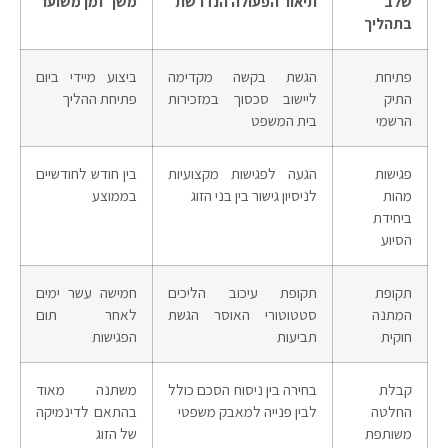
שלב
תיאור הפעולה הנדרשת
משך זמן משוער
בתהליך
פתיחת
הגשת בקשה מקדימה
ביצוע מיידי ביום
התיק
ליישוב סכסוך במזכירות
פתיחת ההליך
הרשמי
בית המשפט
פגישות
הגעה לפגישות מקצועיות
בין חודש לחודשיים
מהות
לניסיון גישור בין בני הזוג
בממוצע
ביחידת
הסיוע
תקופת
תקופת עיכוב הליכים
חמישה עשר ימים
המתנה
סטטוטורי האוסר הגשת
לאחר תום
חוקית
תביעות
הפגישות
קבלת
בחירה בין ניסוח הסכם כולל
משתנה מאוד
החלטה
לבין פנייה למאבק משפטי
בהתאם לדינמיקה
משותפת
של הזוג