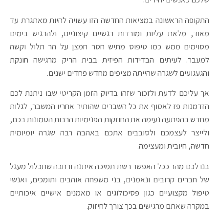
התקופה הראשונה במציאות החדשה הזו עשויה להיות מאתגרת עד
מאוד, מלאת עליות ומורדות רגשיים קיצוניים, ולהרגיש בימים
מסוימים ממש כמו טיפוס מתיש חסר חמצן על הר תלול וקשה
למעבר. לעיתים הבדידות הפיזית בבית הריק מרגישה חונקת
והגעגועים לשגרה שהייתה מציפים מחדש פחדים ישנים.
אך עליכם לדעת ולזכור שזהו בדיוק הזמן הקריטי שבו ניתנת לכם
הזדמנות פז לאסוף את כל השברים שהותיר אחריו המשבר, לגלות
מחדש בהפתעה נעימה את החוזקות הפנימיות הרבות הטמונות בכם,
ולייצר לעצמכם ולסובבים אתכם באהבה רבה שגרה יומיומית
חדשה, חיובית ומעצימה.
בנו לכם מהר ככל האפשר רשת תמיכה איתנה ורחבה שתכלול מעגל
של חברים קרובים ונאמנים, בני משפחה אוהבים ותומכים, ואנשי
טיפול מקצועיים כגון פסיכולוגים או מאמנים אישיים איכותיים
במקרה שאתם מרגישים בכך צורך לחיזוק.