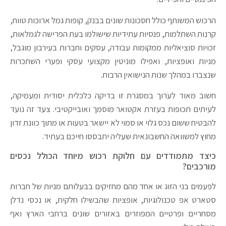
הרכוש המשותף כולל חסכונות שונים בבנק, קופות גמל ארוכות טווח,
קרנות השתלמות, פנסיות עתידיות שישולמו בעת הפרישה לגמלאות,
זכויות סוציאליות ממקומות עבודה, עסקים וחברות בעירבון מוגבל,
מניות ואופציות, ואפילו מוניטין מקצועי עסקי ופערי השתכרות
שנצברו במהלך שנות הנישואין הרבות.
חשוב מאוד לערוך במסגרת זו בדיקה כלכלית יסודית ומעמיקה,
לעיתים תכופות בעזרת אקטואר מוסמך ואובייקטיבי. צעד זה נועד
להבטיח ששום נכס גלוי או סמוי לא יישאר בטעות או מתוך כוונת זדון
מחוץ למשוואה החשבונאית שעליה יתבססו חייכם בעתיד.
כיצד מתמודדים עם חלוקת רכוש מיוחד הכולל נכסים
מורכבים?
לפעמים בני הזוג או אחד מהם מחזיקים בבעלותם מניות של חברות
סטארט אפ טכנולוגיות, אופציות שהבשילו חלקית, או נכסי נדלן
מסחריים ופרטיים המפוזרים באזורים שונים ברחבי הארץ ואף