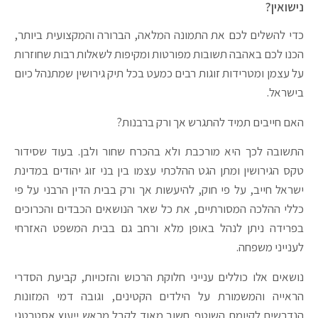
נישואין?
כדי להשלים לכם את התמונה המלאה, הברורה והמקצועית ביותר,
הכנו לכם באהבה תשובות מפורטות ומקיפות לשאלות רבות שחוזרות
על עצמן ומטרידות זוגות רבים כמעט בכל תיק גירושין שמתנהל כיום
בישראל.
האם חייבים תמיד להתגרש אך ורק ברבנות?
התשובה לכך היא מורכבת ולא בהכרח שחור ולבן. בעוד שסידור
טקס הגירושין ומתן הגט ההלכתי עצמו בין בני זוג יהודים במדינת
ישראל חייב, על פי חוק, להיעשות אך ורק בבית הדין הרבני על פי
כללי ההלכה המסורתיים, את כל שאר הנושאים הכבדים והכרוכים
בפרידה ניתן לנהל באופן מלא ורחב גם בבית המשפט האזרחי
לענייני משפחה.
נושאים אלו כוללים ענייני חלוקת הרכוש והזכויות, קביעת הסדרי
הראייה והמשמורת על הילדים הקטינים, וגובה דמי המזונות
הנדרשים לקיומם השוטף. חשוב מאוד לקבל מראש ייעוץ אסטרטגי