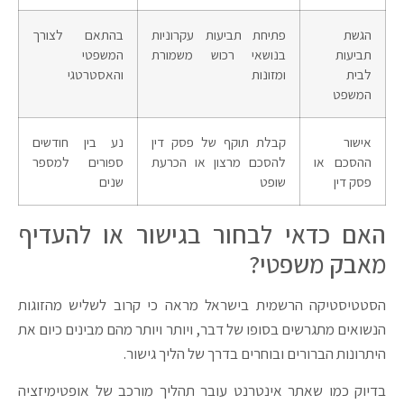
הגשת
פתיחת תביעות עקרוניות
בהתאם לצורך
תביעות
בנושאי רכוש משמורת
המשפטי
לבית
ומזונות
והאסטרטגי
המשפט
אישור
קבלת תוקף של פסק דין
נע בין חודשים
ההסכם או
להסכם מרצון או הכרעת
ספורים למספר
פסק דין
שופט
שנים
האם כדאי לבחור בגישור או להעדיף
מאבק משפטי?
הסטטיסטיקה הרשמית בישראל מראה כי קרוב לשליש מהזוגות
הנשואים מתגרשים בסופו של דבר, ויותר ויותר מהם מבינים כיום את
היתרונות הברורים ובוחרים בדרך של הליך גישור.
בדיוק כמו שאתר אינטרנט עובר תהליך מורכב של אופטימיזציה