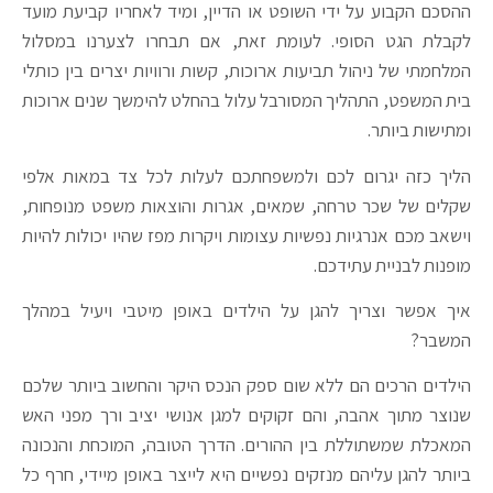
ההסכם הקבוע על ידי השופט או הדיין, ומיד לאחריו קביעת מועד
לקבלת הגט הסופי. לעומת זאת, אם תבחרו לצערנו במסלול
המלחמתי של ניהול תביעות ארוכות, קשות ורוויות יצרים בין כותלי
בית המשפט, התהליך המסורבל עלול בהחלט להימשך שנים ארוכות
ומתישות ביותר.
הליך כזה יגרום לכם ולמשפחתכם לעלות לכל צד במאות אלפי
שקלים של שכר טרחה, שמאים, אגרות והוצאות משפט מנופחות,
וישאב מכם אנרגיות נפשיות עצומות ויקרות מפז שהיו יכולות להיות
מופנות לבניית עתידכם.
איך אפשר וצריך להגן על הילדים באופן מיטבי ויעיל במהלך
המשבר?
הילדים הרכים הם ללא שום ספק הנכס היקר והחשוב ביותר שלכם
שנוצר מתוך אהבה, והם זקוקים למגן אנושי יציב ורך מפני האש
המאכלת שמשתוללת בין ההורים. הדרך הטובה, המוכחת והנכונה
ביותר להגן עליהם מנזקים נפשיים היא לייצר באופן מיידי, חרף כל